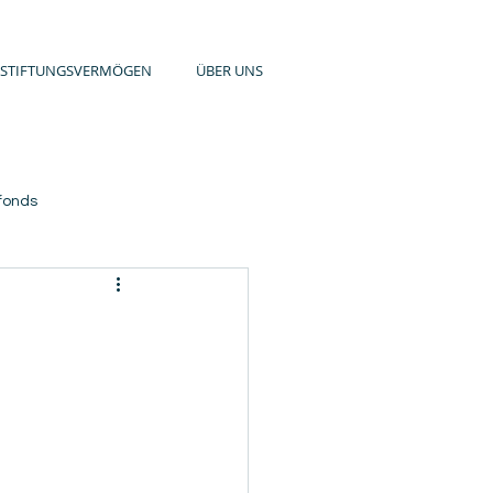
STIFTUNGSVERMÖGEN
ÜBER UNS
fonds
Service-Wohnung
nds 5,0 % p.a. monatlich
  