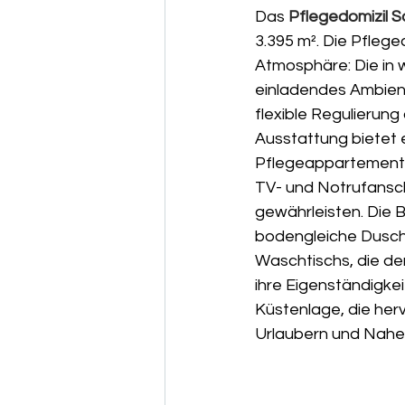
Das 
Pflegedomizil 
3.395 m². Die Pfleg
Atmosphäre: Die in 
einladendes Ambient
flexible Regulierung
Ausstattung bietet 
Pflegeappartements 
TV- und Notrufansc
gewährleisten. Die
bodengleiche Dusche
Waschtischs, die de
ihre Eigenständigkei
Küstenlage, die her
Urlaubern und Naher