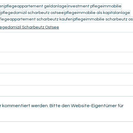
en
pflegeappartement geldanlage
investment pflegeimmobilie
pflegedomizil scharbeutz ostsee
pflegeimmobilie als kapitalanlage
flegeappartement scharbeutz kaufen
pflegeimmobilie scharbeutz o
legedomizil Scharbeutz Ostsee
hr kommentiert werden. Bitte den Website-Eigentümer für