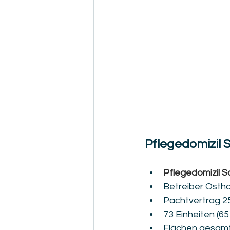
Pflegedomizil S
Pflegedomizil 
Betreiber Osth
Pachtvertrag 25
73 Einheiten (6
Flächen gesamt 