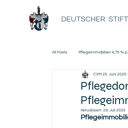
DEUTSCHER STIF
All Posts
Pflegeimmobilien 4,75 % p.
CVM
25. Juni 2025
Renditefonds 4,75 % p.a. monatlic
Pflegedom
Pflegeimm
Betreutes Wohnen Bad Gögging 
Aktualisiert:
29. Juli 2025
Pflegeimmobilie
pflegeimmobilien
pflegeimmo