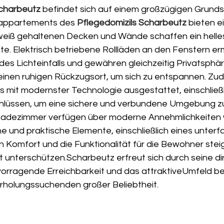
Scharbeutz
 befindet sich auf einem großzügigen Grunds
eappartements des 
Pflegedomizils Scharbeutz
 bieten e
weiß gehaltenen Decken und Wände schaffen ein helle
e. Elektrisch betriebene Rollläden an den Fenstern er
 des Lichteinfalls und gewähren gleichzeitig Privatsphär
einen ruhigen Rückzugsort, um sich zu entspannen. Zud
mit modernster Technologie ausgestattet, einschließli
hlüssen, um eine sichere und verbundene Umgebung z
 Badezimmer verfügen über moderne Annehmlichkeiten w
 und praktische Elemente, einschließlich eines unterf
n Komfort und die Funktionalität für die Bewohner stei
t unterschützen.Scharbeutz erfreut sich durch seine di
vorragende Erreichbarkeit und das attraktiveUmfeld bei
holungssuchenden großer Beliebtheit. 