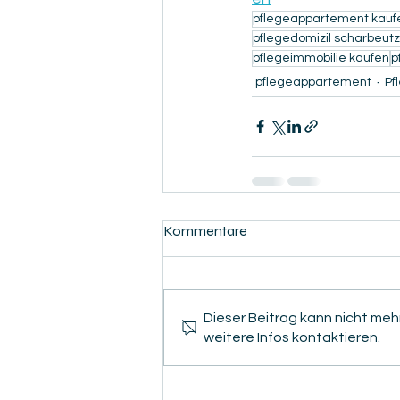
pflegeappartement kauf
pflegedomizil scharbeutz
pflegeimmobilie kaufen
p
pflegeappartement
Pf
Kommentare
Dieser Beitrag kann nicht me
weitere Infos kontaktieren.