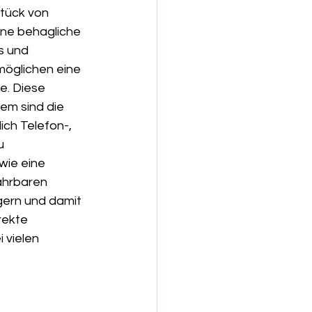
tück von 
ine behagliche 
s und 
möglichen eine 
e. Diese 
em sind die 
ch Telefon-, 
u 
ie eine 
ahrbaren 
gern und damit 
rekte 
 vielen 