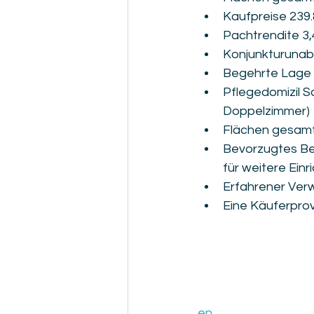
Kaufpreise 239.
Pachtrendite 3,4
Konjunkturunab
Begehrte Lage 
Pflegedomizil S
Doppelzimmer)
Flächen gesamt 
Bevorzugtes Be
für weitere Ein
Erfahrener Verw
Eine Käuferprovi
en