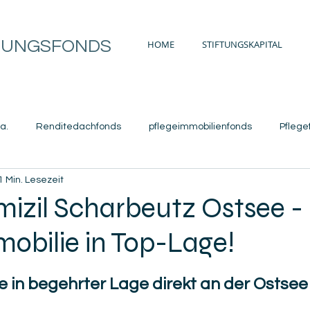
TUNGSFONDS
HOME
STIFTUNGSKAPITAL
a.
Renditedachfonds
pflegeimmobilienfonds
Pflege
1 Min. Lesezeit
h
pflegeappartement
Pflegedomizil Scharbeutz Ostsee
izil Scharbeutz Ostsee -
obilie in Top-Lage!
Bayern
Spezial-AIF
Pflegefonds-Spezial-AIF
Pflegefo
 in begehrter Lage direkt an der Ostsee  
bilien
Stiftungskapital