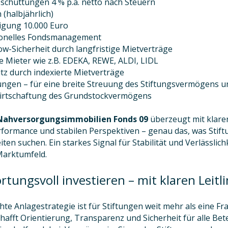
sschüttungen 4 % p.a. netto nach Steuern
(halbjährlich)
igung 10.000 Euro
onelles Fondsmanagement
w-Sicherheit durch langfristige Mietverträge
e Mieter wie z.B. EDEKA, REWE, ALDI, LIDL
utz durch indexierte Mietverträge
iftungen – für eine breite Streuung des Stiftungsvermögens u
irtschaftung des Grundstockvermögens
ahversorgungsimmobilien Fonds 09
überzeugt mit klarer
rformance und stabilen Perspektiven – genau das, was Stift
ten suchen. Ein starkes Signal für Stabilität und Verlässlich
Marktumfeld.
tungsvoll investieren – mit klaren Leitli
hte Anlagestrategie ist für Stiftungen weit mehr als eine Fr
chafft Orientierung, Transparenz und Sicherheit für alle Bete