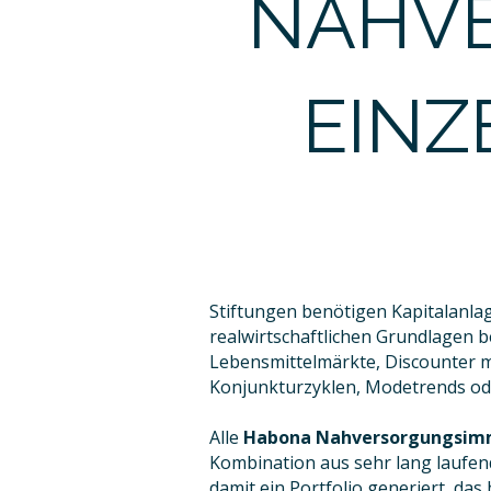
NAHV
EINZ
Stiftungen benötigen Kapitalanlag
realwirtschaftlichen Grundlagen 
Lebensmittelmärkte, Discounter m
Konjunkturzyklen, Modetrends od
​Alle
Habona Nahversorgungsimm
Kombination aus sehr lang laufen
damit ein Portfolio generiert, das