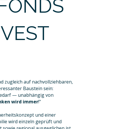
FONDS
NVEST
nd zugleich auf nachvollziehbaren,
ressanter Baustein sein:
dbedarf — unabhängig von
nken wird immer
!"
herheitskonzept und einer
lie wird einzeln geprüft und
t sowie regional ausgeglichen ist.