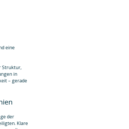
nd eine
 Struktur,
ungen in
keit – gerade
nien
age der
iligten. Klare