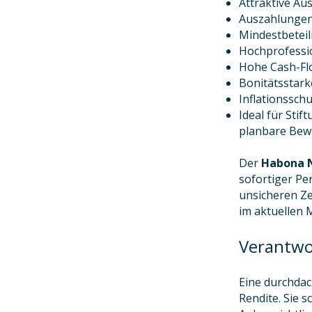
Attraktive Au
Auszahlungen 
Mindestbeteil
Hochprofessi
Hohe Cash-Flo
Bonitätsstark
Inflationssch
​Ideal für St
planbare Bew
​Der
Habona N
sofortiger Pe
unsicheren Zei
im aktuellen 
Verantwor
Eine durchdac
Rendite. Sie s