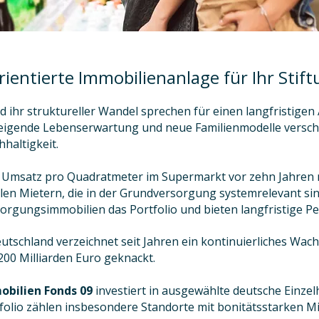
ientierte Immobilienanlage für Ihr Stift
ihr struktureller Wandel sprechen für einen langfristigen
eigende Lebenserwartung und neue Familienmodelle verschi
haltigkeit.
r Umsatz pro Quadratmeter im Supermarkt vor zehn Jahren n
bilen Mietern, die in der Grundversorgung systemrelevant s
rgungsimmobilien das Portfolio und bieten langfristige Pe
utschland verzeichnet seit Jahren ein kontinuierliches Wa
00 Milliarden Euro geknackt.
bilien Fonds 09
investiert in ausgewählte deutsche Einze
olio zählen insbesondere Standorte mit bonitätsstarken M